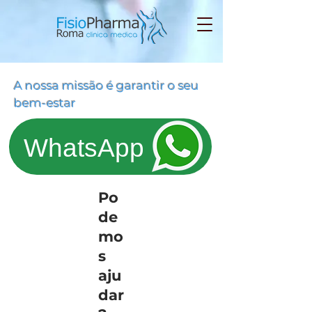
A nossa missão é garantir o seu
bem-estar
WhatsApp
Po
de
mo
s
aju
dar