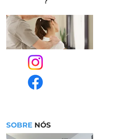
?
O que dizem sobre
SOBRE
NÓS
nós