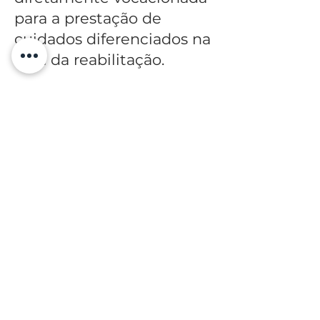
para a prestação de
cuidados diferenciados na
área da reabilitação.
Para isso, investimos nas
novas tecnologias de
modo a potenciar a
eficácia dos tratamentos
realizados e contamos
com uma equipa
multidiscilplinar.
Contacto
Morada