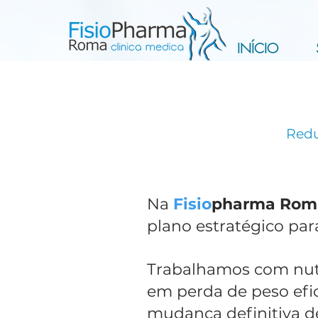
INÍCIO
Redu
Na
Fisio
pharma
Rom
plano estratégico par
Trabalhamos com nutr
em perda de peso efic
mudança definitiva 