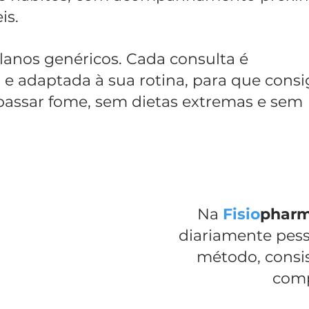
is.
lanos genéricos. Cada consulta é
a e adaptada à sua rotina, para que consi
 passar fome, sem dietas extremas e sem
Na
Fisio
phar
diariamente pes
método, consis
comp