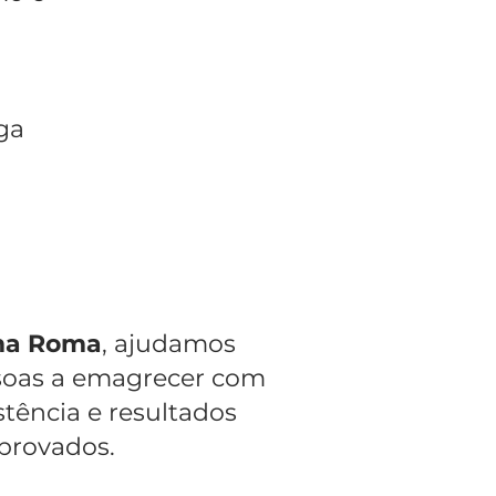
ga
ma Roma
, ajudamos
soas a emagrecer com
tência e resultados
rovados.