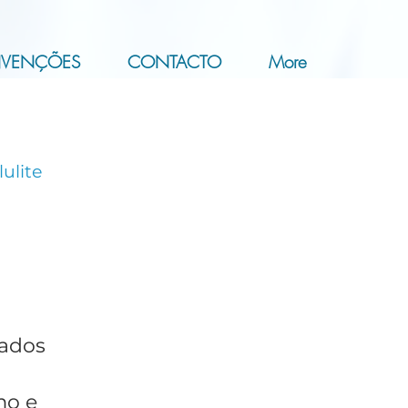
NVENÇÕES
CONTACTO
More
ulite
cados
mo e